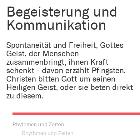
Bestattung
Kirche und Geld
Begeisterung und
Aktiv gegen Missbrauch
Kirchenjahr
Kommunikation
Reformprozess PUK
Bildung und Gesellschaft
Ökumene
Spontaneität und Freiheit, Gottes
Arbeiten bei der Kirche
Geist, der Menschen
Tourismus
Religion in der Schule
zusammenbringt, ihnen Kraft
schenkt - davon erzählt Pfingsten.
Weltanschauungsfragen
Christen bitten Gott um seinen
Kunst
Heiligen Geist, oder sie beten direkt
zu diesem.
Gegen Rechtsextremismus
Rhythmen und Zeiten
Rhythmen und Zeiten