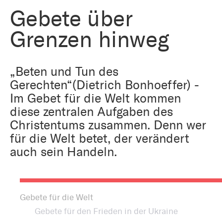
Bestattung
Kirche und Geld
Gebete über
Aktiv gegen Missbrauch
Kirchenjahr
Grenzen hinweg
Reformprozess PUK
Bildung und Gesellschaft
Ökumene
„Beten und Tun des
Arbeiten bei der Kirche
Gerechten“(Dietrich Bonhoeffer) -
Tourismus
Religion in der Schule
Im Gebet für die Welt kommen
diese zentralen Aufgaben des
Weltanschauungsfragen
Christentums zusammen. Denn wer
Kunst
für die Welt betet, der verändert
auch sein Handeln.
Gegen Rechtsextremismus
Gebete für die Welt
Gebete für den Frieden in der Ukraine